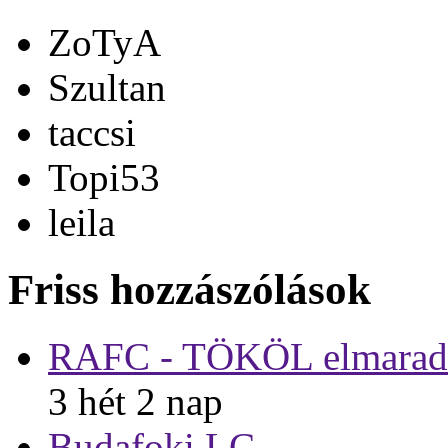
ZoTyA
Szultan
taccsi
Topi53
leila
Friss hozzászólások
RAFC - TÖKÖL elmarad
3 hét 2 nap
Budafoki LC-