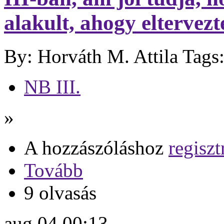
alakult, ahogy eltervezt
By: Horváth M. Attila
Tags
NB III.
»
A hozzászóláshoz
regiszt
Tovább
9 olvasás
aug
04
00:13