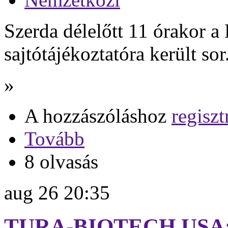
Szerda délelőtt 11 órakor 
sajtótájékoztatóra került sor
»
A hozzászóláshoz
regiszt
Tovább
8 olvasás
aug
26
20:35
TURA-BIOTECH USA