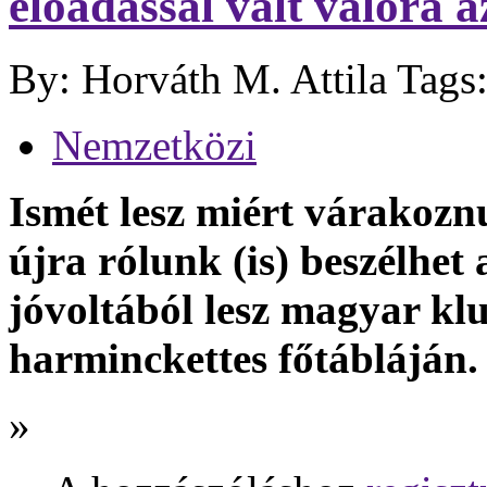
előadással vált valóra 
By: Horváth M. Attila
Tags
Nemzetközi
Ismét lesz miért várakoz
újra rólunk (is) beszélhet 
jóvoltából lesz magyar kl
harminckettes főtábláján.
»