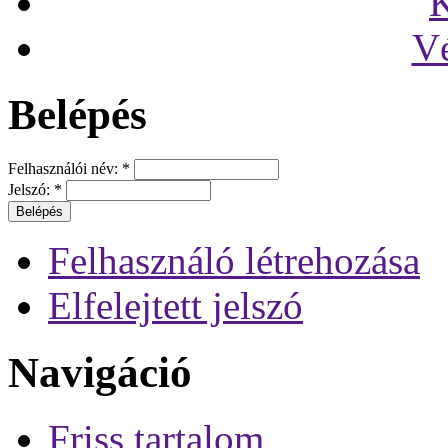
K
V
Belépés
Felhasználói név:
*
Jelszó:
*
Felhasználó létrehozása
Elfelejtett jelszó
Navigáció
Friss tartalom