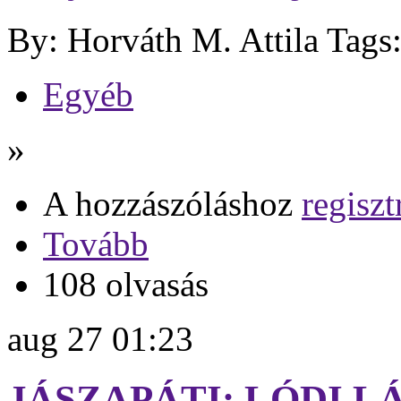
By: Horváth M. Attila
Tags
Egyéb
»
A hozzászóláshoz
regiszt
Tovább
108 olvasás
aug
27
01:23
JÁSZAPÁTI: LÓDI L