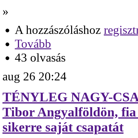
»
A hozzászóláshoz
regiszt
Tovább
43 olvasás
aug
26
20:24
TÉNYLEG NAGY-CSALÁD
Tibor Angyalföldön, fia
sikerre saját csapatát