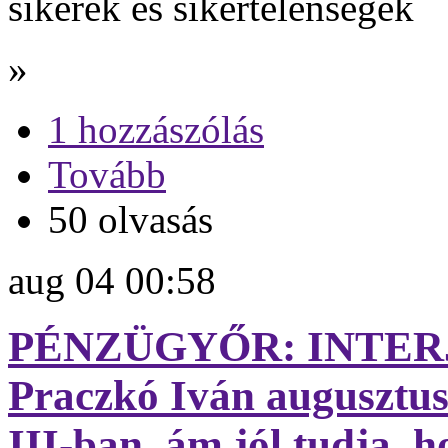
sikerek és sikertelenségek
»
1 hozzászólás
Tovább
50 olvasás
aug
04
00:58
PÉNZÜGYŐR: INTERJ
Praczkó Iván augusztus
III-ban, ám jól tudja, 