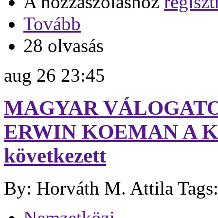
A hozzászóláshoz
regiszt
Tovább
28 olvasás
aug
26
23:45
MAGYAR VÁLOGATOT
ERWIN KOEMAN A KAP
következett
By: Horváth M. Attila
Tags
Nemzetközi