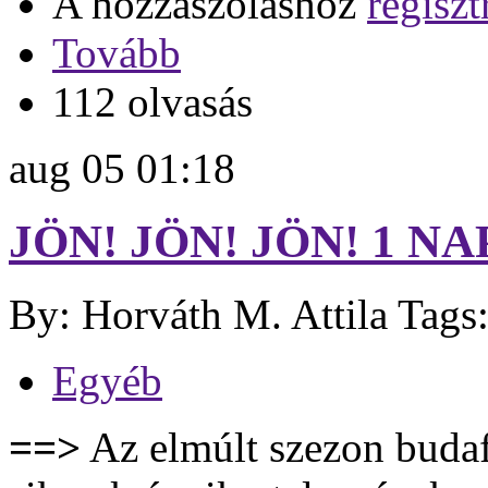
A hozzászóláshoz
regiszt
Tovább
112 olvasás
aug
05
01:18
JÖN! JÖN! JÖN! 1 NA
By: Horváth M. Attila
Tags
Egyéb
==>
Az elmúlt szezon budaf