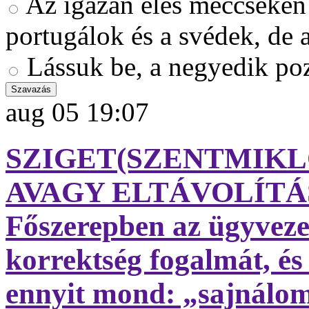
Az igazán éles meccseken
portugálok és a svédek, de 
Lássuk be, a negyedik pozí
aug
05
19:07
SZIGET(SZENTMIKL
AVAGY ELTÁVOLÍTÁ
Főszerepben az ügyveze
korrektség fogalmát, és 
ennyit mond: „sajnálom