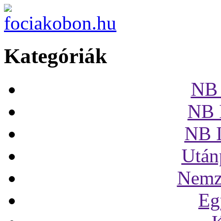
Kategóriák
NB 
NB I
NB I
Után
Nemze
Eg