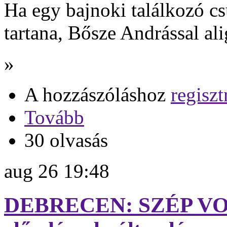
Ha egy bajnoki találkozó c
tartana, Bősze Andrással al
»
A hozzászóláshoz
regiszt
Tovább
30 olvasás
aug
26
19:48
DEBRECEN: SZÉP VOL