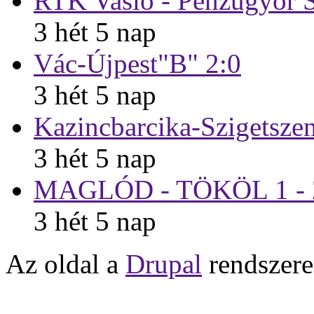
RTK Vasló - Pénzügyőr 
3 hét 5 nap
Vác-Újpest"B" 2:0
3 hét 5 nap
Kazincbarcika-Szigetsze
3 hét 5 nap
MAGLÓD - TÖKÖL 1 - 
3 hét 5 nap
Az oldal a
Drupal
rendszere